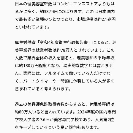
日本の理美容室軒数はコンビニエンスストアよりもは
るかに多く、約38万軒にのぼります。これは日本国内
で最も多い業種のひとつであり、市場規模は約2.1兆円
といわれています。
厚生労働省「令和4年度衛生行政報告書」によると、理
美容業界の就業者数は約78万人とされています。この
人数で業界全体の収入を割ると、理美容師の平均年収
は約130万円程度となり、現実的な数字とは言えませ
ん。実際には、フルタイムで働いている人だけでな
く、パートタイマーや一時的に休職している人が多く
含まれていると考えられます。
過去の美容師免許取得者数からすると、休眠美容師は
約80万人いると言われています。2024年度の国内専門
学校入学者の7.6％が美容専門学校であり、人気第2位
をキープしているという良い傾向もあります。​