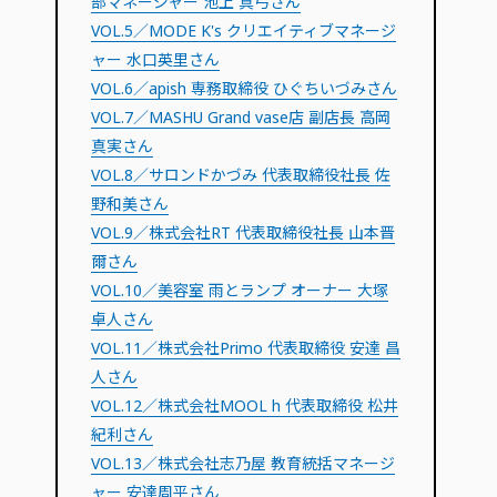
部マネージャー 池上 真弓さん
VOL.5／MODE K's クリエイティブマネージ
ャー 水口英里さん
VOL.6／apish 専務取締役 ひぐちいづみさん
VOL.7／MASHU Grand vase店 副店長 高岡
真実さん
VOL.8／サロンドかづみ 代表取締役社長 佐
野和美さん
VOL.9／株式会社RT 代表取締役社長 山本晋
爾さん
VOL.10／美容室 雨とランプ オーナー 大塚
卓人さん
VOL.11／株式会社Primo 代表取締役 安達 昌
人さん
VOL.12／株式会社MOOL h 代表取締役 松井
紀利さん
VOL.13／株式会社志乃屋 教育統括マネージ
ャー 安達周平さん