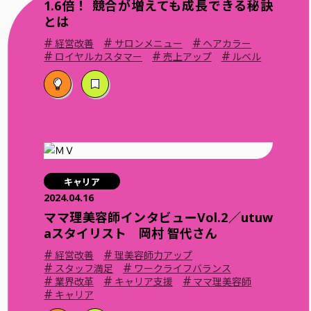
1.6倍！ 競合が増えても成長できる秘訣
とは
#
#
#
経営改善
サロンメニュー
ヘアカラー
#
#
#
ロイヤルカスタマー
売上アップ
ルベル
キャリア
2024.04.16
ママ理美容師インタビューVol.2／utuw
aスタイリスト 岡村 智代さん
#
#
経営改善
理美容師力アップ
#
#
スタッフ満足
ワークライフバランス
#
#
#
業界改革
キャリア支援
ママ理美容師
#
キャリア