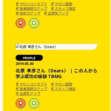
#
#
サロンコンセプト
サロン空間
#
#
理美容師力アップ
スタッフ満足
#
#
技術力アップ
生産性アップ
PEOPLE
2019.05.30
北原 孝彦さん（Dears） | この人から
学ぶ成功の秘訣 TBMG
#
#
サロンコンセプト
サロン空間
#
#
理美容師力アップ
スタッフ満足
#
生産性アップ