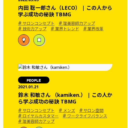
内田 聡一郎さん（LECO） | この人から
学ぶ成功の秘訣 TBMG
#
#
サロンコンセプト
理美容師力アップ
#
#
#
技術力アップ
業界トレンド
業界改革
PEOPLE
2021.01.21
鈴木 和敏さん （kamiken.） | この人か
ら学ぶ成功の秘訣 TBMG
#
#
#
サロンコンセプト
メンズ
サロン空間
#
#
ロイヤルカスタマー
ワークライフバランス
#
理美容師力アップ