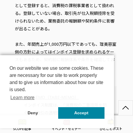
として登録すると、消費税の課税事業者として扱われ
る。登録していない場合、取引先が仕入税額控除を受
けられないため、業務委託の報酬額や契約条件に影響
が出ることがある。
また、年間売上が1,000万円以下であっても、理美容室
側の方針によってはインボイス登録を求められるケー
スもあるため、契約前に報酬体系や条件を確認してお
くことが重要。
On our website we use some cookies. These
are necessary for our site to work properly
and to give us information about how our site
is used.
🖊
TABEMO（TABE-MEMO）
Learn more
インボイス制度は、「消費税の二重控除を防
ぐ」「取引の透明性を高める」ことを目的に
Deny
Accept
始まった制度。
この制度では、取引内容を正確に把握するた
SCOPE!記事
イベント・セミナー
ひとことポスト