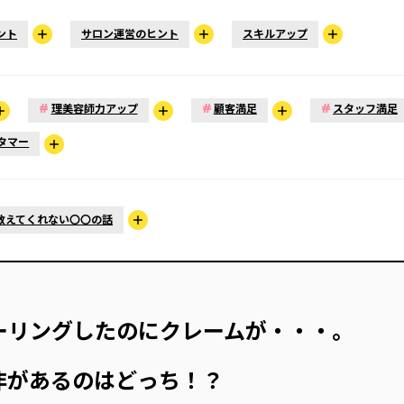
ント
サロン運営のヒント
スキルアップ
#
#
#
理美容師力アップ
顧客満足
スタッフ満足
タマー
教えてくれない〇〇の話
ーリングしたのにクレームが・・・。
非があるのはどっち！？