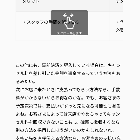
メリット
デメリット
・スタッフの手間を減らせる
・代行サー
必要になる
スクロールします
この他にも、事前決済を導入している場合は、キャン
セル料を差し引いた金額を返金するっていう方法もあ
るみたい。
次にお店に来たときに支払ってもらう方法なら、手数
料がかからないからお得なのかな。でも、お客さまの
予定次第では、支払いがずっと先になる可能性もある
よね。お客さまによっては来店をやめちゃってキャン
セル料を回収できないことも…。確実に徴収するなら
別の方法を採用したほうがいいのかもしれないね。
支払い先を直接伝える方法なら、お客さまの支払い忘