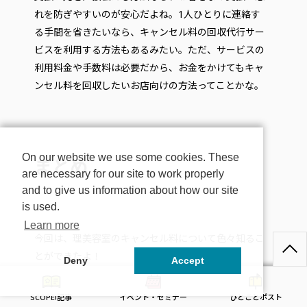
れを防ぎやすいのが安心だよね。1人ひとりに連絡す
る手間を省きたいなら、キャンセル料の回収代行サー
ビスを利用する方法もあるみたい。ただ、サービスの
利用料金や手数料は必要だから、お金をかけてもキャ
ンセル料を回収したいお店向けの方法ってことかな。
On our website we use some cookies. These
まとめ
are necessary for our site to work properly
and to give us information about how our site
is used.
Learn more
今回は、理美容室のキャンセル料について色々知るこ
とができたよ！
Deny
Accept
理美容室ではキャンセル料を取らないお店もまだまだ
SCOPE!記事
イベント・セミナー
ひとことポスト