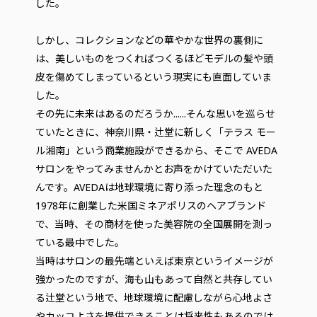
した。
しかし、コレクションなどの華やかな世界の裏側に
は、美しいものをつくればつくるほどモデルの髪や頭
皮を傷めてしまっているという現実にも直面していま
した。
その先に未来はあるのだろうか......そんな思いを巡らせ
ていたときに、神奈川県・辻堂に新しく「テラス モー
ル湘南」という商業施設ができるから、そこで AVEDA
サロンをやってみませんかとお声をかけていただいた
んです。AVEDAは地球環境に寄り添った理念のもと
1978年に創業した米国ミネアポリスのヘアブランド
で、当時、その商材を使った美容院の全国展開を測っ
ている最中でした。
当時はサロンの最先端といえば東京というイメージが
強かったのですが、海も山もあって自然と共存してい
る辻堂という地で、地球環境に配慮しながら心地よさ
やカッコよさを提供できることは将来性もあるのでは