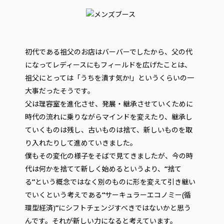
初代である祖父のお店はバーバーでしたから、父の代
になってレディースにもフィールドを広げたことは、
祖父にとっては「うちを潰す気か!」というくらいの一
大事だったそうです。
父は理容室を進化させ、発展・継承させていくために
時代の流れに乗りながらマインドを変えたり、継承し
ていくものは残し、古いものは捨て、新しいものを取
り入れたりして進めていきました。
僕もその変化の様子をそばで見てきましたが、今の時
代は何かを捨てて新しく始めるというより、
“
捨て
る
”
という概念ではなく別のものに形を変えて引き継い
でいくという考えである
“
サーキュラーエコノミー(循
環型経済)
”
にシフトチェンジすべきではないかと思う
んです。それが新しい力になると考えています。