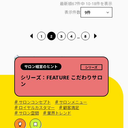
最新順
67件中 10-18件を表示
表示件数
1
2
3
4
8
...
サロン経営のヒント
シリーズ
シリーズ：FEATURE こだわりサロ
ン
#
#
サロンコンセプト
サロンメニュー
#
#
ロイヤルカスタマー
顧客満足
#
#
サロン空間
業界トレンド