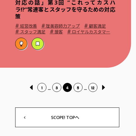
対応の話」第3回 “これってカスハ
ラ!?”常連客とスタッフを守るための対応
策
#
#
#
経営改善
理美容師力アップ
顧客満足
#
#
#
スタッフ満足
接客
ロイヤルカスタマー
1
3
4
5
12
...
...
SCOPE! TOPへ