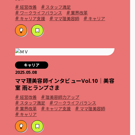
#
#
経営改善
スタッフ満足
#
#
ワークライフバランス
業界改革
#
#
#
キャリア支援
ママ理美容師
キャリア
キャリア
2025.05.08
ママ理美容師インタビューVol.10｜美容
室 雨とランプさま
#
#
経営改善
理美容師力アップ
#
#
スタッフ満足
ワークライフバランス
#
#
#
業界改革
キャリア支援
ママ理美容師
#
キャリア