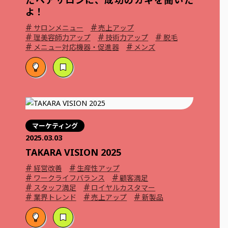
よ！
#
#
サロンメニュー
売上アップ
#
#
#
理美容師力アップ
技術力アップ
脱毛
#
#
メニュー対応機器・促進器
メンズ
マーケティング
2025.03.03
TAKARA VISION 2025
#
#
経営改善
生産性アップ
#
#
ワークライフバランス
顧客満足
#
#
スタッフ満足
ロイヤルカスタマー
#
#
#
業界トレンド
売上アップ
新製品