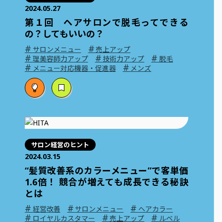
2024.05.27
第１回 ヘアサロンで脱毛ってできる
の？してもいいの？
#
#
サロンメニュー
売上アップ
#
#
#
理美容師力アップ
技術力アップ
脱毛
#
#
メニュー対応機器・促進器
メンズ
サロン経営のヒント
2024.03.15
“髪質改善系のカラーメニュー”で客単価
1.6倍！ 競合が増えても成長できる秘訣
とは
#
#
#
経営改善
サロンメニュー
ヘアカラー
#
#
#
ロイヤルカスタマー
売上アップ
ルベル