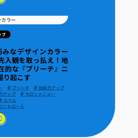
ップ
1 巧みなデザインカラー
先入観を取っ払え！地
在的な『ブリーチ』ニ
掘り起こす
#
#
ー
ブリーチ
技術力アップ
#
力アップ
サロンメニュー
#
ルベル
コントロール