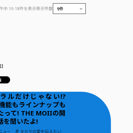
2件中 10-18件を表示
表示件数
報
ラルだけじゃない!?
iが機能もラインナップも
って! THE MOIIの開
話を聞いたよ!
#
ニュー
タカラの愛を伝えたい