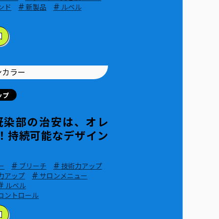
#
#
ンド
新製品
ルベル
ップ
4 既染部の治安は、オレ
！持続可能なデザイン
#
#
ー
ブリーチ
技術力アップ
#
力アップ
サロンメニュー
#
ルベル
コントロール