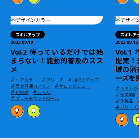
スキルアップ
スキルア
2023.09.19
2023.09.12
Vol.2 待っているだけでは始
Vol.
まらない！能動的普及のスス
提案！
メ
域の潜
ーズを
#
#
#
ヘアカラー
ブリーチ
技術力アップ
#
#
理美容師力アップ
サロンメニュー
#
ヘアカラ
#
#
化粧品
ルベル
#
理美容師
#
ブリーチコントロール
#
化粧品
#
ブリーチ