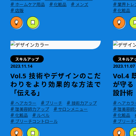
#
#
#
#
ホームケア用品
化粧品
メンズ
業界トレ
#
#
店販
化粧品
スキルアップ
スキルア
2023.11.14
2023.11.07
Vol.5 技術やデザインのこだ
Vol.
わりをより効果的な方法で
が守る
「伝える」
設計術
#
#
#
#
ヘアカラー
ブリーチ
技術力アップ
ヘアカラ
#
#
#
理美容師力アップ
サロンメニュー
理美容師
#
#
#
化粧品
ルベル
化粧品
#
#
ブリーチコントロール
ブリーチ