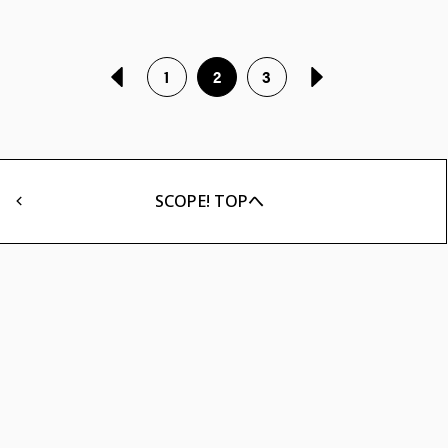
1
2
3
SCOPE! TOPへ