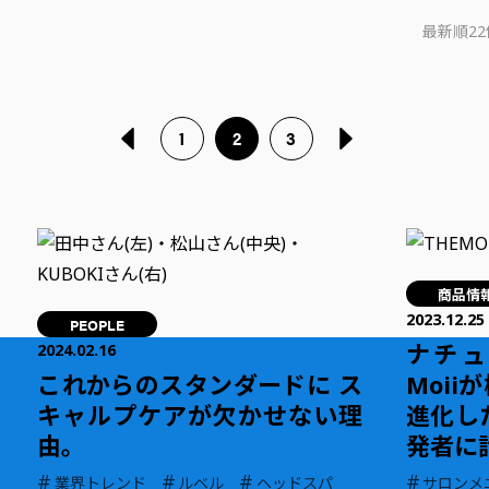
最新順
2
1
2
3
商品情
2023.12.25
PEOPLE
ナチュ
2024.02.16
これからのスタンダードに ス
Moi
キャルプケアが欠かせない理
進化した
由。
発者に
#
#
#
#
業界トレンド
ルベル
ヘッドスパ
サロンメ