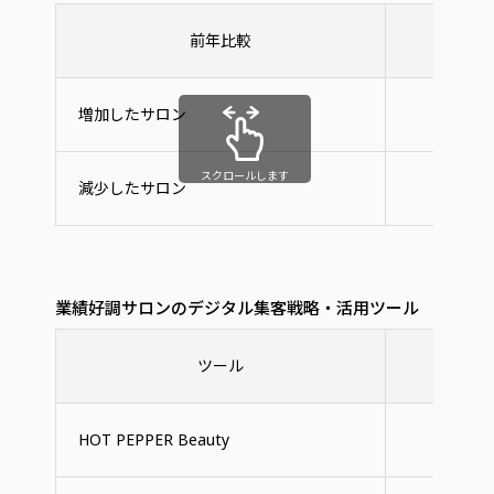
前年比較
業績好
増加したサロン
42
スクロールします
減少したサロン
5
業績好調サロンのデジタル集客戦略・活用ツール
ツール
業績好
HOT PEPPER Beauty
62