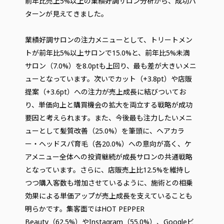
前年比売上5%以上の業績好調サロン分析から、成功パ
ターンが見えてきました。
業績好調サロンの注力メニューとして、トリートメン
トが前年比5%以上サロンで15.0%と、前年比5%未満
サロン（7.0%）を8.0ptも上回り、最も差が大きいメニ
ューとなっています。次いでカット（+3.8pt）や店販
提案（+3.6pt）への注力が売上成長に結びついてお
り、単価向上と購買機会の拡大を両立する戦略が成功
要因と考えられます。また、今後最も注力したいメニ
ューとして髪質改善（25.0%）を筆頭に、ヘアカラ
ー・ヘッドスパ育毛（各20.0%）への意向が高く、ケ
アメニュー全体への投資継続が成長サロンの共通戦略
となっています。さらに、店販売上比12.5%を維持し
つつ購入客数も増加させているように、施術との相乗
効果による単価アップが売上成長を支えていることも
明らかです。集客面ではHOT PEPPER
Beauty（62.5%）やInstagram（55.0%）、Googleビ