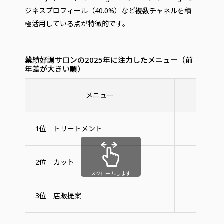
ジネスプロフィール（40.0%）など複数チャネルを積
極活用している点が特徴的です。
業績好調サロンの2025年に注力したメニュー（前
年差が大きい順）
メニュー
業績好
1位 トリートメント
15
2位 カット
10
スクロールします
3位 店販提案
7