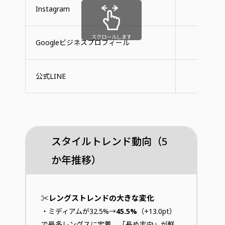
Instagram
55
スクロールします
Googleビジネスプロフィール
40
公式LINE
25
スタイルトレンド動向（5
か年推移）
✂️レングストレンドの大きな変化
・ミディアムが32.5%→
45.5%
（+13.0pt）
で最多レングスに定着、「長め志向」が鮮