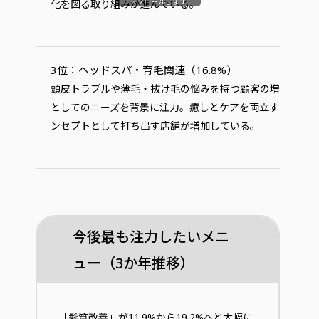
スクロールします
化を図る取り組みが進んでいる。
3位：ヘッドスパ・育毛関連（16.8%）
頭皮トラブルや薄毛・抜け毛の悩みを持つ顧客の増加、エ
としてのニーズを背景に注力。癒しとケアを両立するサロ
ンセプトとして打ち出す店舗が増加している。
今後最も注力したいメニ
ュー（3か年推移）
「髪質改善」が11.9%から19.2%へと大幅に