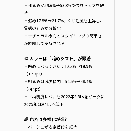
・ゆるめが59.6%→53.3%で依然トップを維
持
・強め17.8%→21.7%、くせ毛風も上昇し、
質感の好みが分散化
・ナチュラル志向とスタイリングの簡単さ
が継続して支持される
🎨 カラーは「暗めシフト」が顕著
・暗めになってきた：12.2%→
19.9%
（+7.7pt）
・明るめは減少傾向：52.5%→48.4%
（-4.1pt）
・平均明度レベルも2022年9.5Lvをピークに
2025年は9.1Lvへ低下
🌈 色系は多様化が進行
・ベーシュが安定首位を維持