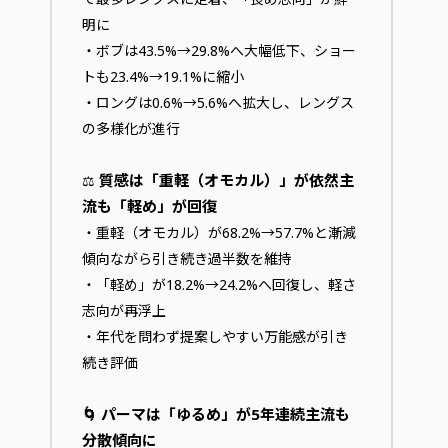
明に
・ボブは43.5%→29.8%へ大幅低下、ショー
トも23.4%→19.1%に縮小
・ロングは0.6%→5.6%へ拡大し、レングス
の多様化が進行
質感は「重軽（オモカル）」が依然主
⚖️
流も「軽め」が回復
・重軽（オモカル）が68.2%→57.7%と漸減
傾向ながら引き続き過半数を維持
・「軽め」が18.2%→24.2%へ回復し、軽さ
志向が再浮上
・年代を問わず提案しやすい万能感が引き
続き評価
🌀 パーマは「ゆるめ」が5年連続主流も
分散傾向に