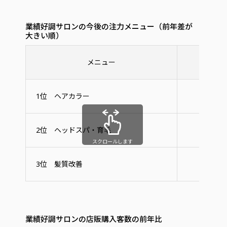
業績好調サロンの今後の注力メニュー（前年差が
大きい順）
メニュー
業績好
1位 ヘアカラー
20
2位 ヘッドスパ・育毛
20
スクロールします
3位 髪質改善
25
業績好調サロンの店販購入客数の前年比