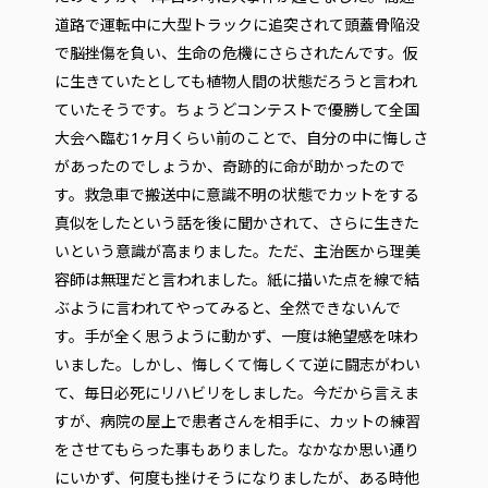
道路で運転中に大型トラックに追突されて頭蓋骨陥没
で脳挫傷を負い、生命の危機にさらされたんです。仮
に生きていたとしても植物人間の状態だろうと言われ
ていたそうです。ちょうどコンテストで優勝して全国
大会へ臨む1ヶ月くらい前のことで、自分の中に悔しさ
があったのでしょうか、奇跡的に命が助かったので
す。救急車で搬送中に意識不明の状態でカットをする
真似をしたという話を後に聞かされて、さらに生きた
いという意識が高まりました。ただ、主治医から理美
容師は無理だと言われました。紙に描いた点を線で結
ぶように言われてやってみると、全然できないんで
す。手が全く思うように動かず、一度は絶望感を味わ
いました。しかし、悔しくて悔しくて逆に闘志がわい
て、毎日必死にリハビリをしました。今だから言えま
すが、病院の屋上で患者さんを相手に、カットの練習
をさせてもらった事もありました。なかなか思い通り
にいかず、何度も挫けそうになりましたが、ある時他