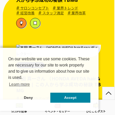
#
#
サロンコンセプト
業界トレンド
#
#
#
経営改善
スタッフ満足
業界改革
On our website we use some cookies. These
PEOPLE
are necessary for our site to work properly
2023.09.11
and to give us information about how our site
is used.
本田 真一さん （HONDA AVEDA hair＆
spa） | この人から学ぶ成功の秘訣 TB
Learn more
MG
#
#
Deny
Accept
理美容師力アップ
サロンコンセプト
#
#
#
メンズ
業界トレンド
SDGs
#
業界改革
SCOPE!記事
イベント・セミナー
ひとことポスト