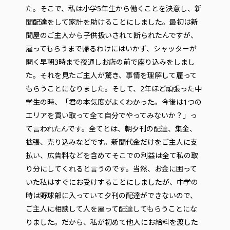
た。そこで、私は小学5年生から働くことを決意し、新
聞配達をして家計を助けることにしました。最初は新
聞屋のご主人から子供扱いされて断られたんですが、
雇ってもらうまで帰るわけにはいかず、シャッターが
開く早朝3時まで夜通しお店の前で座り込みをしまし
た。それを見たご主人が驚き、事情を理解して雇って
もらうことになりました。そして、2年ほど頑張った中
学生の時、「君の本気度がよくわかった。今後は1つの
エリアを買い取って全て自分でやってみないか？」っ
て言われたんです。全てとは、朝夕刊の配達、集金、
拡張、売り込みなどです。新聞代金だけをご主人に支
払い、広告料などを含めてそこでの利益は全て私の取
り分にしてくれると言うのです。当然、お金に困って
いた私はすぐにお受けすることにしましたが、中学の
時は野球部に入っていて夕刊の配達ができないので、
ご主人に相談して人を雇って配達してもらうことにな
りました。だから、私が初めて他人にお給料を渡した