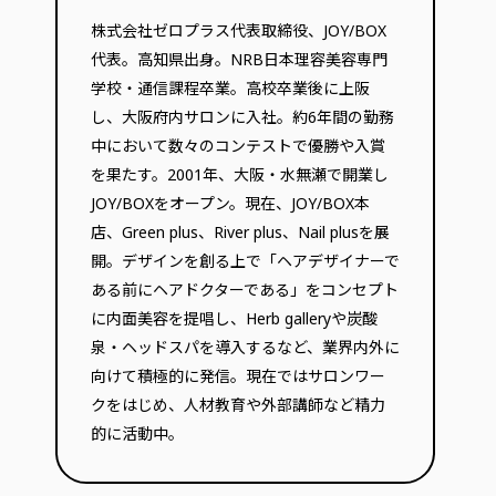
株式会社ゼロプラス代表取締役、JOY/BOX
代表。高知県出身。NRB日本理容美容専門
学校・通信課程卒業。高校卒業後に上阪
し、大阪府内サロンに入社。約6年間の勤務
中において数々のコンテストで優勝や入賞
を果たす。2001年、大阪・水無瀬で開業し
JOY/BOXをオープン。現在、JOY/BOX本
店、Green plus、River plus、Nail plusを展
開。デザインを創る上で「ヘアデザイナーで
ある前にヘアドクターである」をコンセプト
に内面美容を提唱し、Herb galleryや炭酸
泉・ヘッドスパを導入するなど、業界内外に
向けて積極的に発信。現在ではサロンワー
クをはじめ、人材教育や外部講師など精力
的に活動中。