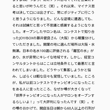
ると思いが叶うんだと（笑）。それ以来、マイナス思
考は決して口には出さずに、常にポジティブに行こう
と思うようになりました。どんな逆境に遭遇しても、
それは試練だと思って不思議と感謝するようになりま
した。オープンしたサロン名は、コンテストで知り合
ったJOY/BOXの藤井健良さん（大阪）から暖簾分けし
ていただきました。開業の地に選んだ場所は大阪・水
無瀬。日本の名水100選に評価される「離宮の水」が
あり、水が非常にキレイな地域です。しかし、経営コ
ンサルタントからはここは立地条件として最悪だと言
われてしまいました。どうやって集客しようかと悩
み、しばらくは暇な日々も覚悟していました。ところ
が、私が以前コンテストでチャンピオンになったこと
をある人に言ったところ、なぜか噂が大きくなって
「世界チャンピオンになった人がサロンをオープンす
るらしいよ！」って大評判になったんです（笑）。そ
の噂のおかげで、開店当日は朝から60人以上の行列が