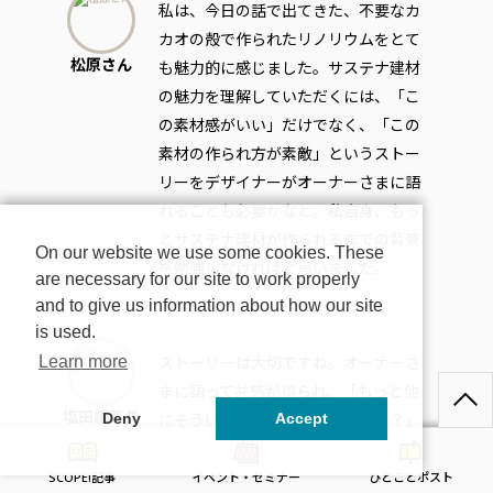
私は、今日の話で出てきた、不要なカ
カオの殻で作られたリノリウムをとて
松原さん
も魅力的に感じました。サステナ建材
の魅力を理解していただくには、「こ
の素材感がいい」だけでなく、「この
素材の作られ方が素敵」というストー
リーをデザイナーがオーナーさまに語
れることも必要かなと。私自身、もっ
とサステナ建材が作られるまでの背景
On our website we use some cookies. These
を勉強しなければと思いました。
are necessary for our site to work properly
and to give us information about how our site
is used.
ストーリーは大切ですね。オーナーさ
Learn more
まに語って共感が得られ、「もっと他
塩田編集長
にそういうサステナ建材はないの？」
Deny
Accept
と聞いていただけるようになること
が、大きなうねりにつながっていくよ
SCOPE!記事
イベント・セミナー
ひとことポスト