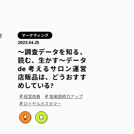
マーケティング
2023.04.25
～調査データを知る、
読む、生かす～データ
de 考えるサロン運営
店販品は、どうおすす
めしている?
#
#
経営改善
理美容師力アップ
#
ロイヤルカスタマー