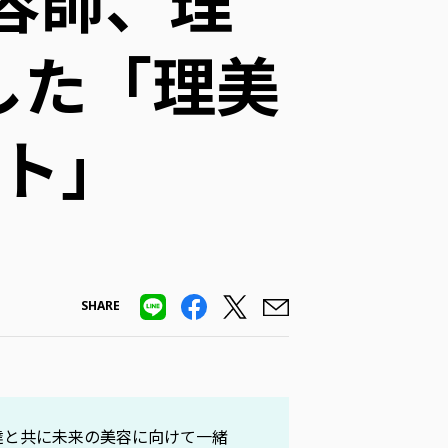
容師、理
した「理美
クト」
SHARE
師、学生達と共に未来の美容に向けて一緒