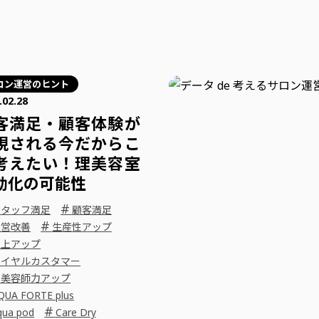
ロン運営のヒント
.02.28
客満足・顧客体験が
視される今だからこ
考えたい！理美容室
動化の可能性
#
スタッフ満足
顧客満足
#
経営改善
生産性アップ
売上アップ
ロイヤルカスタマー
理美容師力アップ
QUA FORTE plus
#
qua pod
Care Dry