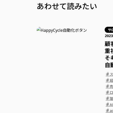
あわせて読みたい
サ
2023
顧
重
そ
自
#
#
#
#
#
#
A
#
a