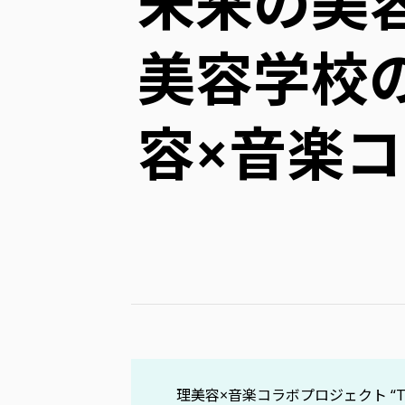
未来の美
美容学校
容×音楽
理美容×音楽コラボプロジェクト “The