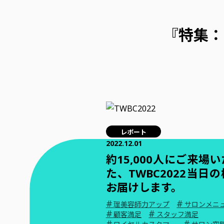
『特集：
レポート
2022.12.01
約15,000人にご来場
た、TWBC2022当日
お届けします。
#
#
理美容師力アップ
サロンメニ
#
#
顧客満足
スタッフ満足
#
#