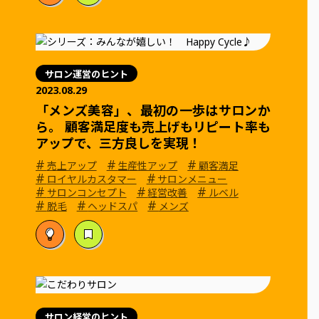
サロン運営のヒント
2023.08.29
「メンズ美容」、最初の一歩はサロンか
ら。 顧客満足度も売上げもリピート率も
アップで、三方良しを実現！
#
#
#
売上アップ
生産性アップ
顧客満足
#
#
ロイヤルカスタマー
サロンメニュー
#
#
#
サロンコンセプト
経営改善
ルベル
#
#
#
脱毛
ヘッドスパ
メンズ
サロン経営のヒント