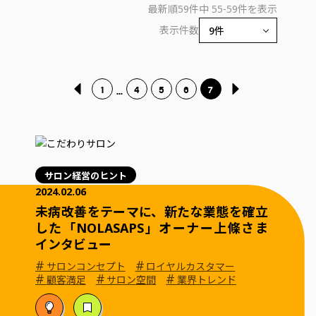
最新順
59件中 55-59件を表示
表示件数
1
4
5
6
7
...
サロン経営のヒント
2024.02.06
未病改善をテーマに、新たな業態を確立
した「NOLASAPS」オーナー上條さま
インタビュー
#
#
サロンコンセプト
ロイヤルカスタマー
#
#
#
顧客満足
サロン空間
業界トレンド