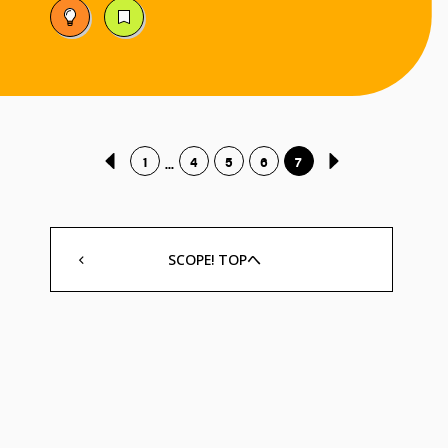
1
4
5
6
7
...
SCOPE! TOPへ