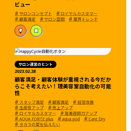
ビュー
#
#
サロンコンセプト
ロイヤルカスタマー
#
#
#
顧客満足
サロン空間
業界トレンド
サロン運営のヒント
2023.02.28
顧客満足・顧客体験が重視される今だか
らこそ考えたい！理美容室自動化の可能
性
#
#
#
スタッフ満足
顧客満足
経営改善
#
#
生産性アップ
売上アップ
#
#
ロイヤルカスタマー
理美容師力アップ
#
#
#
AQUA FORTE plus
aqua pod
Care Dry
#
タカラの愛を伝えたい