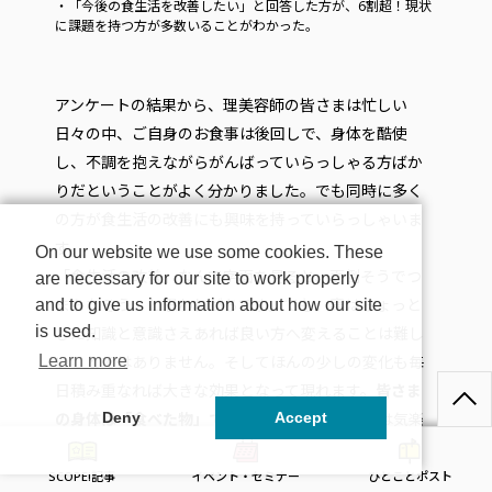
・「今後の食生活を改善したい」と回答した方が、6割超！現状
に課題を持つ方が多数いることがわかった。
アンケートの結果から、理美容師の皆さまは忙しい
日々の中、ご自身のお食事は後回しで、身体を酷使
し、不調を抱えながらがんばっていらっしゃる方ばか
りだということがよく分かりました。でも同時に多く
の方が食生活の改善にも興味を持っていらっしゃいま
す。
On our website we use some cookies. These
「食生活の改善」なんて字面を見ると、面倒そうでつ
are necessary for our site to work properly
まらなそう、と思われがちです。でも、実はちょっと
and to give us information about how our site
is used.
した知識と意識さえあれば良い方へ変えることは難し
いことではありません。そしてほんの少しの変化も毎
Learn more
日積み重なれば大きな効果となって現れます。
皆さま
の身体は「食べた物」で作られています
。まずは気楽
Deny
Accept
に簡単にできそうなことから、ちょっとずつ、良い選
択へと変えて行きませんか？コンビニでお惣菜やデザ
SCOPE!記事
イベント・セミナー
ひとことポスト