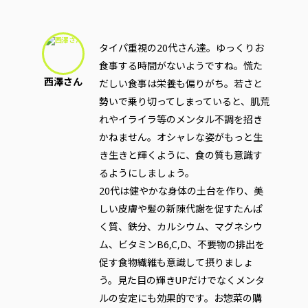
タイパ重視の20代さん達。ゆっくりお
食事する時間がないようですね。慌た
西澤さん
だしい食事は栄養も偏りがち。若さと
勢いで乗り切ってしまっていると、肌荒
れやイライラ等のメンタル不調を招き
かねません。オシャレな姿がもっと生
き生きと輝くように、食の質も意識す
るようにしましょう。
20代は健やかな身体の土台を作り、美
しい皮膚や髪の新陳代謝を促すたんぱ
く質、鉄分、カルシウム、マグネシウ
ム、ビタミンB6,C,D、不要物の排出を
促す食物繊維も意識して摂りましょ
う。見た目の輝きUPだけでなくメンタ
ルの安定にも効果的です。お惣菜の購