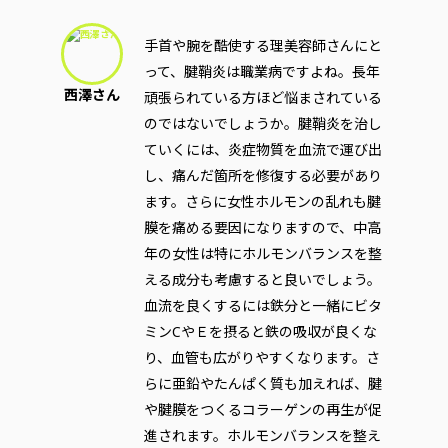
手首や腕を酷使する理美容師さんにと
って、腱鞘炎は職業病ですよね。長年
西澤さん
頑張られている方ほど悩まされている
のではないでしょうか。腱鞘炎を治し
ていくには、炎症物質を血流で運び出
し、痛んだ箇所を修復する必要があり
ます。さらに女性ホルモンの乱れも腱
膜を痛める要因になりますので、中高
年の女性は特にホルモンバランスを整
える成分も考慮すると良いでしょう。
血流を良くするには鉄分と一緒にビタ
ミンCやＥを摂ると鉄の吸収が良くな
り、血管も広がりやすくなります。さ
らに亜鉛やたんぱく質も加えれば、腱
や腱膜をつくるコラーゲンの再生が促
進されます。ホルモンバランスを整え