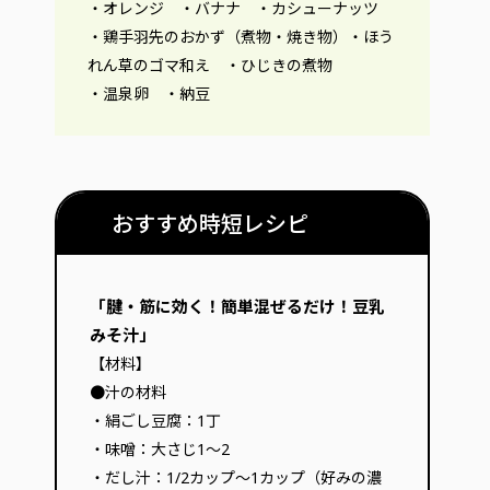
・オレンジ ・バナナ ・カシューナッツ
・鶏手羽先のおかず（煮物・焼き物）・ほう
れん草のゴマ和え ・ひじきの煮物
・温泉卵 ・納豆
おすすめ時短レシピ
「腱・筋に効く！簡単混ぜるだけ！豆乳
みそ汁」
【材料】
●汁の材料
・絹ごし豆腐：1丁
・味噌：大さじ1〜2
・だし汁：1/2カップ〜1カップ（好みの濃