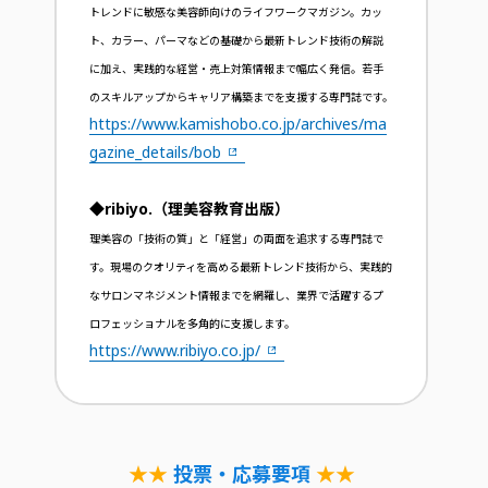
トレンドに敏感な美容師向けのライフワークマガジン。カッ
ト、カラー、パーマなどの基礎から最新トレンド技術の解説
に加え、実践的な経営・売上対策情報まで幅広く発信。若手
のスキルアップからキャリア構築までを支援する専門誌です。
https://www.kamishobo.co.jp/archives/ma
gazine_details/bob
◆ribiyo.（理美容教育出版）
理美容の「技術の質」と「経営」の両面を追求する専門誌で
す。現場のクオリティを高める最新トレンド技術から、実践的
なサロンマネジメント情報までを網羅し、業界で活躍するプ
ロフェッショナルを多角的に支援します。
https://www.ribiyo.co.jp/
★★
投票・応募要項
★★