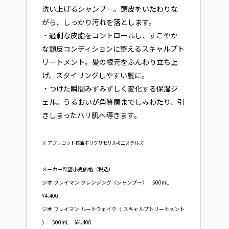
洗い上げるシャンプー。頭皮をいたわりな
がら、しっかり汚れを落とします。
・過剰な皮脂をコントロールし、すこやか
な頭皮コンディションに整えるスキャルプト
リートメント。髪の根元をふんわり立ち上
げ、スタイリングしやすい髪に。
・つけた瞬間みずみずしく変化する保湿ジ
ェル。うるおいが角質層までしみわたり、引
きしまったハリ肌へ導きます。
※ アプリコット核油ポリグリセリル-6エステルズ
メーカー希望小売価格（税込）
ジオ フレイマン クレンジング〈シャンプー〉 500mL
¥4,400
ジオ フレイマン ルートウェイク〈 スキャルプトリートメント
〉 500mL ¥4,400