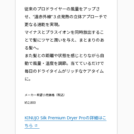
従来のプロドライヤーの風量をアップさ
せ、”遠赤外線”３点発熱の立体アプローチで
更なる速乾を実現。
マイナスとプラスイオンを同時放出するこ
とで髪にツヤと潤いを与え、まとまりのあ
る髪へ。
また髪との距離や状態を感じとりながら自
動で風量・温度を調節。当てているだけで
毎日のドライタイムがリッチなケアタイム
に。
メーカー希望小売価格（税込）
¥52,800
KINUJO Silk Premium Dryer Proの詳細はこ
ちら