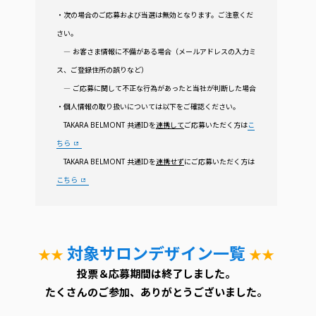
・次の場合のご応募および当選は無効となります。ご注意くだ
さい。
― お客さま情報に不備がある場合（メールアドレスの入力ミ
ス、ご登録住所の誤りなど）
― ご応募に関して不正な行為があったと当社が判断した場合
・個人情報の取り扱いについては以下をご確認ください。
TAKARA BELMONT 共通IDを
連携して
ご応募いただく方は
こ
ちら
TAKARA BELMONT 共通IDを
連携せず
にご応募いただく方は
こちら
対象サロンデザイン一覧
★★
★★
投票＆応募期間は終了しました。
たくさんのご参加、ありがとうございました。