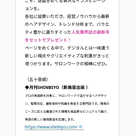
こそ、誌面をめくる贅沢なインスピレーシ
ョンを。
各社に協賛いただき、経営ノウハウから最新
のヘアデザイン、トレンド分析まで、バラエ
ティ豊かに選りすぐった
人気業界誌の最新号
をセットでプレゼント！
ページをめくる中で、デジタルとは一味違う
新しい視点やクリエイティブな刺激がきっと
見つかります。サロンワークの相棒にぜひ。
（五十音順）
◆月刊SHINBIYO（新美容出版 ）
プロの美容師を対象に、サロンワークで活かせるヘアデザイ
ン、髪質対応、最新技術や知識を発信する専門誌です。現場の
ニーズに応える厳選された情報を高品質なビジュアルで届け、
美容の新しい価値創造を応援します。
https://www.shinbiyo.com/