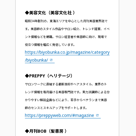
◆美容文化（美容文化社 ）
昭和34年創刊の、東海エリアを中心とした月刊美容業界誌で
す。美容師のスタイル作品やサロン紹介、トレンド提案、イベ
ント情報などを網羅。サロン経営者や美容師に向け、現場で
役立つ情報を幅広く発信しています。
https://biyobunka.co.jp/magazine/category
/biyobunka/
◆PREPPY（ヘリテージ）
サロンワークに直結する最新技術やヘアスタイル、業界のト
レンド情報を毎月届ける美容専門誌です。実力派講師による分
かりやすい解説企画などにより、若手からベテランまで美容
師のセンスとスキルアップをサポートします。
https://preppyweb.com/#magazine
◆月刊BOB（髪書房 ）