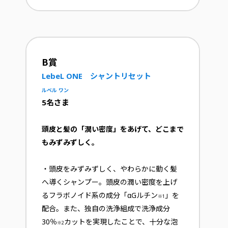
B賞
LebeL ONE シャントリセット
ルベル ワン
5名さま
頭皮と髪の「潤い密度」をあげて、どこまで
もみずみずしく。
・頭皮をみずみずしく、やわらかに動く髪
へ導くシャンプー。頭皮の潤い密度を上げ
るフラボノイド系の成分「αGルチン
」を
※1
配合。また、独自の洗浄組成で洗浄成分
30％
カットを実現したことで、十分な泡
※2