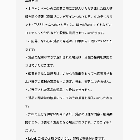
注意事項
・本キャンペーンのご応募の際にご記入いただきました個人情
報を除く情報（投票サロンデザインへのひと言、タカラベルモ
ント・TABEちゃんへのひと言）は、弊社のWeb サイトなどの
コンテンツやSNS などの投稿に利用させていただきます。
・ご応募、ならびに賞品の発送は、日本国内に限らせていただ
きます。
・賞品の配達ができず返却された場合は、当選の権利を無効と
させていただきます。
・応募者または当選者は、いかなる理由をもっても応募資格お
よび当選の権利の第三者への譲渡、換金、変更はできません。
・ご当選された賞品の返品・交換はできません。
・賞品の配達時の破損についてはその損害を補償いたしかねま
す。
・弊社の止むを得ない都合により、賞品の仕様や内容・応募期
間などが、予告なく変更となる場合があります。予めご了承く
ださい。
・LebeL ONEのお取り扱いには、契約と登録が必要です。