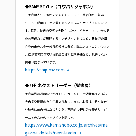
◆SNiP STYLe（コワパリジャポン）
「美容師人生を豊かにする」をテーマに、美容師の「創造
性」と「愛業心」を刺激するヘアクリエイティブマガジンで
す。毎号、時代の空気を先取りしたワードをテーマに、今人気
の美容師たちが展開するヘアデザインをはじめ、新技術の紹
介や未来のスター美容師候補の発掘、誌上フォトコン、今リア
ルに現場で起きている問題の分析と解決法など、見逃せない
情報が詰まっています。
https://snip-mz.com
◆月刊ネクストリーダー（髪書房）
美容業界の環境悪化が続く中、サロンを自主活性化できる若
き店長や幹部の存在が求められています。本書は、そんな厳し
い時代に前向きに立ち向かう、革新的で野心的な若きリーダ
ーたちのためのマネジメント誌です。
https://www.kamishobo.co.jp/archives/ma
gazine_details/next-leader