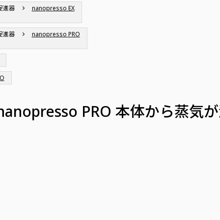
促進器
nanopresso EX
促進器
nanopresso PRO
RO
EX、nanopresso PRO 本体か