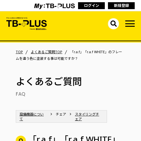
ログイン
新規登録
TOP
よくあるご質問TOP
「r.a.f」「r.a.f WHITE」のフレー
ムを違う色に塗装する事は可能ですか？
よくあるご質問
FAQ
設備機器につい
チェア
スタイリングチ
て
ェア
「r.a.f」「r.a.f WHITE」