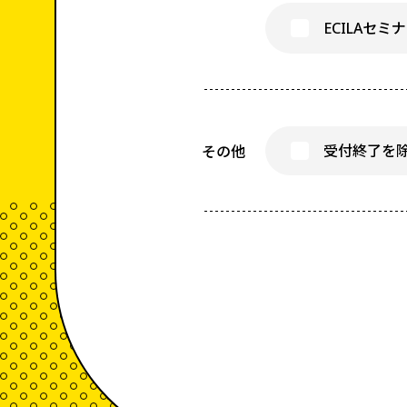
ECILAセミ
受付終了を
その他