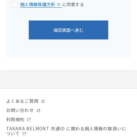
個人情報保護方針
に同意する
ソコンやタブレット端末での視聴を推奨します。
■セミナーURLについて
ZOOMアドレスなどセミナー詳細については、ス
確認画面へ進む
タッフよりご案内いたします。
開催の３日前になってもセミナーZOOMアドレス
の連絡メールが届かない場合は、お手数ですが下
記までご連絡ください。
タカラベルモント(株) ネイル推進課 バイオスカル
プチュアジェル担当
TEL:03-3403-2490
bio@takara-net.com
よくあるご質問
お問い合わせ
利用規約
TAKARA BELMONT 共通ID に関わる個人情報の取扱いに
ついて