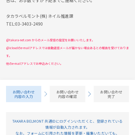
合は、お手数ですが下記までご連絡ください。
タカラベルモント(株) ネイル推進課
TEL:03-3403-2490
@takara-net.com からのメール受信の設定をお願いいたします。
@icloudのe-mailアドレスでは自動返信メールが届かない場合あるとの報告を受けておりま
す。
他のe-mailアドレスでお申込みください。
お問い合わせ
お問い合わせ
お問い合わせ
内容の入力
内容の確認
完了
TAKARA BELMONT 共通IDにログインいただくと、登録されている
情報が⾃動⼊⼒されます。
なお、フォームに引用された情報を更新・編集いただいても、